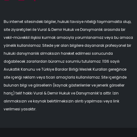
Bu internet sitesindeki bilgiler, hukuki tavsiye niteliği taşımamakta olup,
site ziyaretçileri ile Vural & Demir Hukuk ve Danışmanlık arasında bir
vekil-müvekkil ilişkisi kurmak amacıyla yorumlanamaz veya bu amaca
yönelik kullanılamaz. Sitede yer alan bilgilere dayanarak profesyonel bir
hukuki danışmanlık almaksızın hareket edilmesi sonucunda
doğabilecek zararlardan büromuz sorumlu tutulamaz. 1136 sayılı
Avukatlık Kanunu ve Türkiye Barolar Birliği Meslek Kuralları gereğince
site içeriği reklam veya ticari amaçlarla kullanılamaz. Site içeriğinde
bulunan bilgi ve görsellerin (kaynak gösterilenler ve jenerik görseller
hariç) telif hakkı Vural & Demir Hukuk ve Danışmanlık’a aittir. İzin
alınmaksızın ve kaynak belirtilmeksizin alıntı yapılması veya link
verilmesi yasaktır.