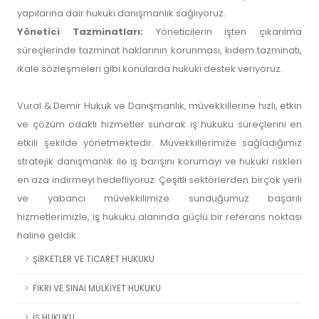
yapılarına dair hukuki danışmanlık sağlıyoruz.
Yönetici Tazminatları:
Yöneticilerin işten çıkarılma
süreçlerinde tazminat haklarının korunması, kıdem tazminatı,
ikale sözleşmeleri gibi konularda hukuki destek veriyoruz.
Vural & Demir Hukuk ve Danışmanlık, müvekkillerine hızlı, etkin
ve çözüm odaklı hizmetler sunarak iş hukuku süreçlerini en
etkili şekilde yönetmektedir. Müvekkillerimize sağladığımız
stratejik danışmanlık ile iş barışını korumayı ve hukuki riskleri
en aza indirmeyi hedefliyoruz. Çeşitli sektörlerden birçok yerli
ve yabancı müvekkilimize sunduğumuz başarılı
hizmetlerimizle, iş hukuku alanında güçlü bir referans noktası
haline geldik.
ŞİRKETLER VE TİCARET HUKUKU
FİKRİ VE SINAİ MÜLKİYET HUKUKU
İŞ HUKUKU